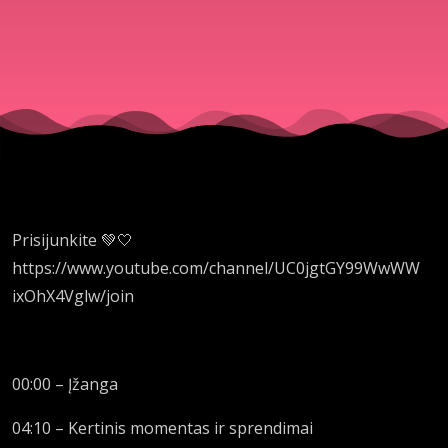
pergalė |
Širdyje 💚
Prisijunkite 💚🤍
https://www.youtube.com/channel/UC0jgtGY99WwWW
ixOhX4Vglw/join
00:00 – Įžanga
04:10 – Kertinis momentas ir sprendimai