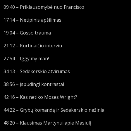
09:40 – Priklausomybė nuo Francisco
17:14 – Netipinis apšilimas
19:04 – Gosso trauma
21:12 – Kurtinaičio interviu
27:54 – Iggy my man!
34:13 – Sedekerskio atvirumas
38:56 – Įspūdingi kontrastai
42:16 – Kas netiko Moses Wright?
44:22 – Grybų komandą ir Sedekerskio nežinia
48:20 – Klausimas Martynui apie Masiulį