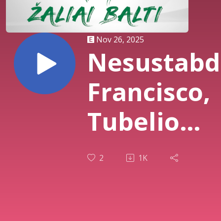
Nov 26, 2025
Nesustab
Francisco,
Tubelio
skaičius, 
2
1K
trauma ir
„Žalgirio“