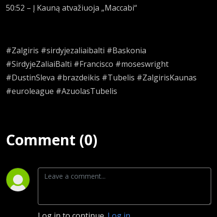
50:52 – Į Kauną atvažiuoja „Maccabi“
#Zalgiris #sirdyjezaliaibalti #Baskonia
#SirdyjeZaliaiBalti #Francisco #moseswright
#DustinSleva #brazdeikis #Tubelis #ZalgirisKaunas
#euroleague #AzuolasTubelis
Comment (0)
Log in to continue.
Log in