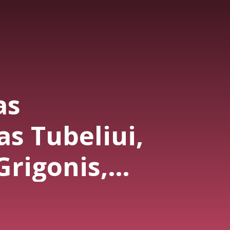
as
s Tubeliui,
Grigonis,
“ kova dėl
irdyje 💚🤍