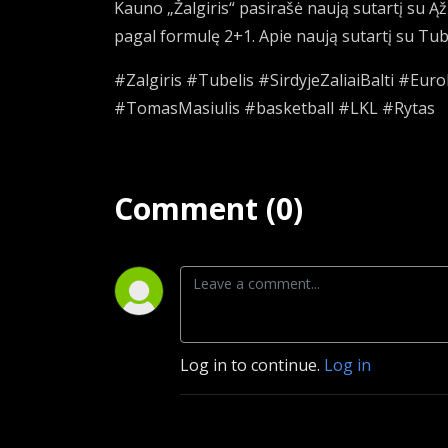
Kauno „Žalgiris“ pasirašė naują sutartį su Ąž
pagal formulę 2+1. Apie naują sutartį su Tubel
#Zalgiris #Tubelis #SirdyjeZaliaiBalti #Eu
#TomasMasiulis #basketball #LKL #Rytas
Comment (0)
Log in to continue.
Log in