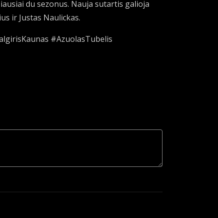
iausiai du sezonus. Nauja sutartis galioja
us ir Justas Naulickas.
ZalgirisKaunas #AzuolasTubelis