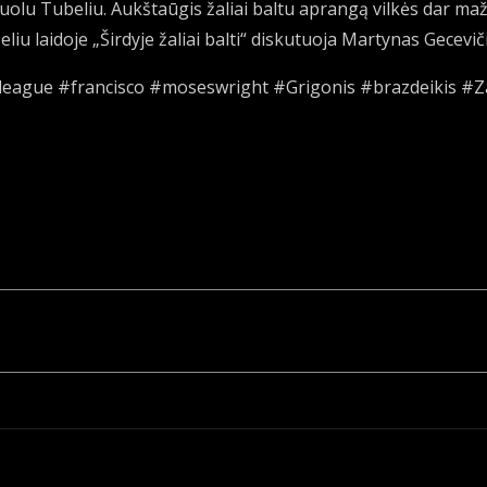
uolu Tubeliu. Aukštaūgis žaliai baltu aprangą vilkės dar maž
iu laidoje „Širdyje žaliai balti“ diskutuoja Martynas Geceviči
roleague #francisco #moseswright #Grigonis #brazdeikis #