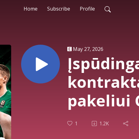
Home
Subscribe
Profile
May 27, 2026
Įspūding
kontrakta
pakeliui 
„Žalgirio
1
1.2K
titulo | Š