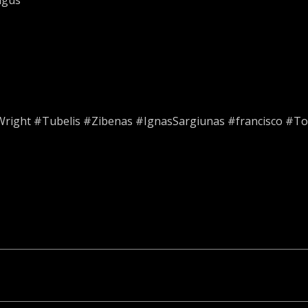
igus
right #Tubelis #Zibenas #IgnasSargiunas #francisco #Tom