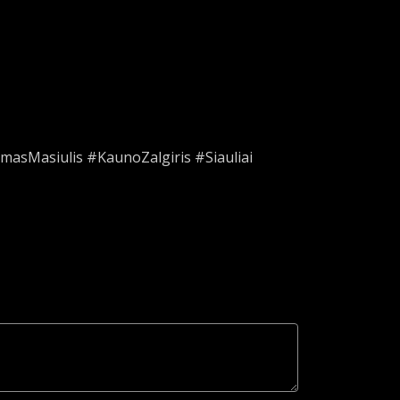
asMasiulis #KaunoZalgiris #Siauliai