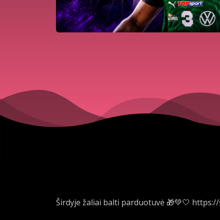
Širdyje žaliai balti parduotuvė 🎁💚🤍 https: