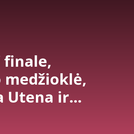
 finale,
o medžioklė,
 Utena ir
| O, Sportas!