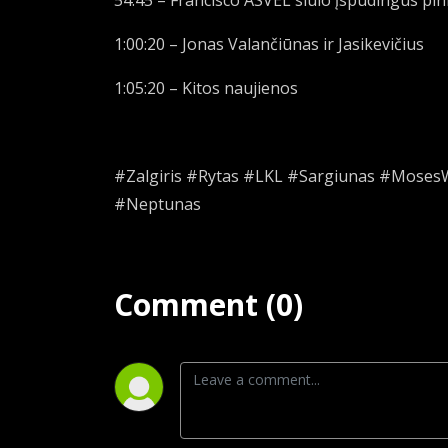
54:45 – Francisco ASVEL siūlo įspūdingus pin
1:00:20 – Jonas Valančiūnas ir Jasikevičius
1:05:20 – Kitos naujienos
#Zalgiris #Rytas #LKL #Sargiunas #MosesW
#Neptunas
Comment (0)