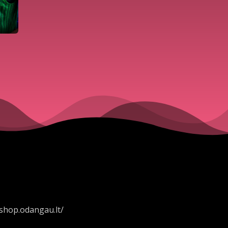
//shop.odangau.lt/