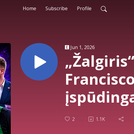
Home
Subscribe
Profile
Jun 1, 2026
„Žalgiris“
Francisc
įspūdinga
intrigos 
2
1.1K