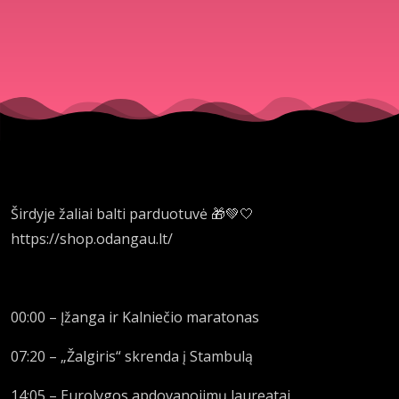
rinka |
O,
Sportas!
| O,
Širdyje žaliai balti parduotuvė 🎁💚🤍
Sportas!
https://shop.odangau.lt/
00:00 – Įžanga ir Kalniečio maratonas
07:20 – „Žalgiris“ skrenda į Stambulą
14:05 – Eurolygos apdovanojimų laureatai