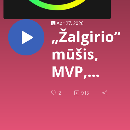
Apr 27, 2026
„Žalgirio“
mūšis,
MVP,
kovos
2
915
LKL ir
žaidėjų