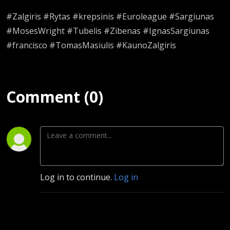
#Zalgiris #Rytas #krepsinis #Euroleague #Sargiunas
#MosesWright #Tubelis #Zibenas #IgnasSargiunas
#francisco #TomasMasiulis #KaunoZalgiris
Comment (0)
Log in to continue.
Log in