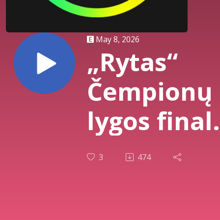
May 8, 2026
„Rytas“
Čempionų
lygos final
įspūdingas
3
474
palaikyma
Tubelio