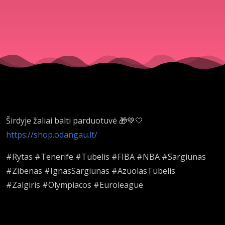
medžioklė 
O, Sportas
Širdyje žaliai balti parduotuvė 🎁💚🤍
https://shop.odangau.lt/
#Rytas #Tenerife #Tubelis #FIBA #NBA #Sargiunas
#Zibenas #IgnasSargiunas #AzuolasTubelis
#Zalgiris #Olympiacos #Euroleague